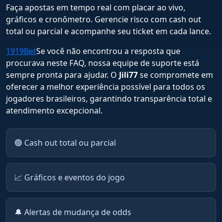
Faça apostas em tempo real com placar ao vivo,
gráficos e cronômetro. Gerencie risco com cash out
total ou parcial e acompanhe seu ticket em cada lance.
1919Bet
Se você não encontrou a resposta que
procurava neste FAQ, nossa equipe de suporte está
sempre pronta para ajudar. O
Jili77
se compromete em
oferecer a melhor experiência possível para todos os
jogadores brasileiros, garantindo transparência total e
atendimento excepcional.
🟢 Cash out total ou parcial
📈 Gráficos e eventos do jogo
🔔 Alertas de mudança de odds