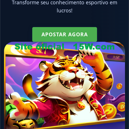
Transforme seu conhecimento esportivo em
lucros!
APOSTAR AGORA