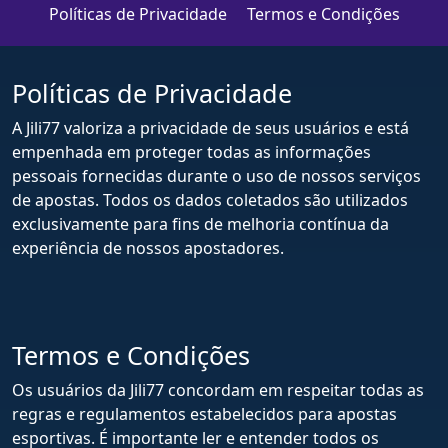
Políticas de Privacidade
Termos e Condições
Políticas de Privacidade
A Jili77 valoriza a privacidade de seus usuários e está
empenhada em proteger todas as informações
pessoais fornecidas durante o uso de nossos serviços
de apostas. Todos os dados coletados são utilizados
exclusivamente para fins de melhoria contínua da
experiência de nossos apostadores.
Termos e Condições
Os usuários da Jili77 concordam em respeitar todas as
regras e regulamentos estabelecidos para apostas
esportivas. É importante ler e entender todos os