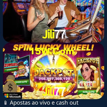
📱 Apostas ao vivo e cash out