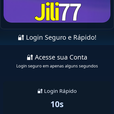
🔐 Login Seguro e Rápido!
🔐 Acesse sua Conta
Login seguro em apenas alguns segundos
🔐 Login Rápido
10s