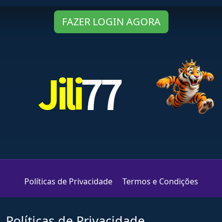
FAZER LOGIN AGORA
Políticas de Privacidade
Termos e Condições
Políticas de Privacidade