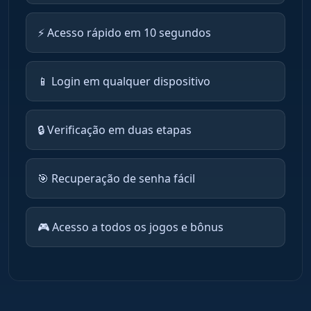
⚡ Acesso rápido em 10 segundos
📱 Login em qualquer dispositivo
🔒 Verificação em duas etapas
🎯 Recuperação de senha fácil
🎮 Acesso a todos os jogos e bônus