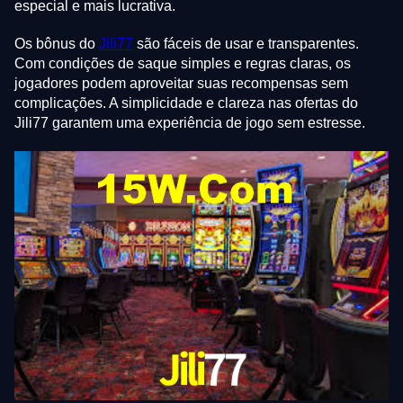
especial e mais lucrativa.
Os bônus do
Jili77
são fáceis de usar e transparentes.
Com condições de saque simples e regras claras, os
jogadores podem aproveitar suas recompensas sem
complicações. A simplicidade e clareza nas ofertas do
Jili77 garantem uma experiência de jogo sem estresse.