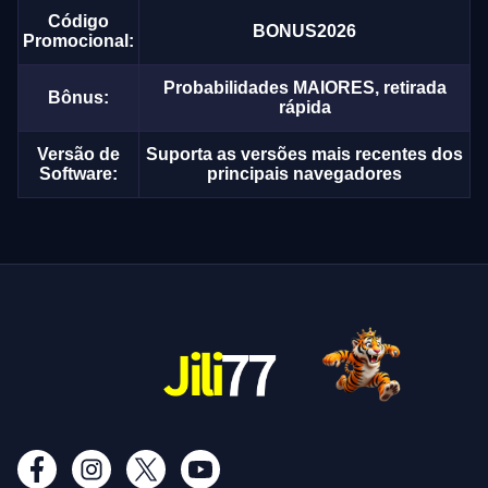
Código
BONUS2026
Promocional:
Probabilidades MAIORES, retirada
Bônus:
rápida
Versão de
Suporta as versões mais recentes dos
Software:
principais navegadores