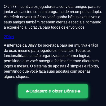
O Jili77 incentiva os jogadores a convidar amigos para se
juntar ao cassino com um programa de recompensa dupla.
Ao referir novos usuários, você ganha bônus exclusivos e
seus amigos também recebem ofertas especiais, tornando
a experiência lucrativa para todos os envolvidos.
2Rbet
A interface da
Jili77
foi projetada para ser intuitiva e fácil
de usar, mesmo para jogadores iniciantes. Todas as
funcionalidades estão organizadas de forma lógica,
permitindo que você navegue facilmente entre diferentes
jogos e mesas. O sistema de apostas é simples e rápido,
permitindo que você faça suas apostas com apenas
alguns cliques.
🔥Cadastro e obter Bônus🔥