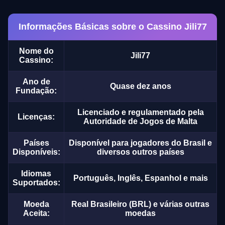
Informações Básicas sobre o Cassino Jili77
Nome do
Jili77
Cassino:
Ano de
Quase dez anos
Fundação:
Licenciado e regulamentado pela
Licenças:
Autoridade de Jogos de Malta
Países
Disponível para jogadores do Brasil e
Disponíveis:
diversos outros países
Idiomas
Português, Inglês, Espanhol e mais
Suportados:
Moeda
Real Brasileiro (BRL) e várias outras
Aceita:
moedas