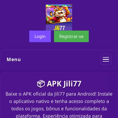
Login
Registrar-se
Menu
📦 APK Jili77
Baixe o APK oficial da Jili77 para Android! Instale
o aplicativo nativo e tenha acesso completo a
todos os jogos, bônus e funcionalidades da
plataforma. Experiência otimizada para