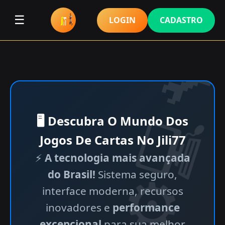
☰
LOGIN
CADASTRO
🖥 Descubra O Mundo Dos
Jogos De Cartas No Jili77
⚡
A tecnologia mais avançada
do Brasil!
Sistema seguro,
interface moderna, recursos
inovadores e
performance
excepcional
para sua melhor