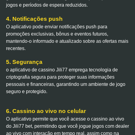
jogos e períodos de espera reduzidos.
4. Notificações push
O aplicativo pode enviar notificações push para
promoções exclusivas, bônus e eventos futuros,
mantendo-o informado e atualizado sobre as ofertas mais
recentes.
5. Segurança
o aplicativo de cassino Jili77 emprega tecnologia de
criptografia segura para proteger suas informações
pessoais e financeiras, garantindo um ambiente de jogo
seguro e protegido.
6. Cassino ao vivo no celular
O aplicativo permite que você acesse o cassino ao vivo
do Jili77 bet, permitindo que você jogue jogos com dealer
ao vivo com interação em tempo real, assim como na