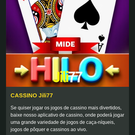
CASSINO Jili77
Se quiser jogar os jogos de cassino mais divertidos,
baixe nosso aplicativo de cassino, onde poderá jogar
uma grande variedade de jogos de caça-níqueis,
jogos de pôquer e cassinos ao vivo.