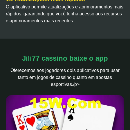
O aplicativo permite atualizações e aprimoramentos mais
rápidos, garantindo que você tenha acesso aos recursos
e aprimoramentos mais recentes.
Jili77 cassino baixe o app
Oferecemos aos jogadores dois aplicativos para usar
tanto em jogos de cassino quanto em apostas
esportivas./p>