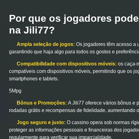
Por que os jogadores pode
na Jili77?
Ampla seleção de jogos:
Os jogadores têm acesso a u
garantindo que haja algo para todos os gostos e preferênci
Compatibilidade com dispositivos móveis:
os caça-n
compatíveis com dispositivos móveis, permitindo que os jo
smartphones e tablets.
5Mpg
Bônus e Promoções:
A Jili77 oferece vários bônus e
rodadas grátis e recompensas de fidelidade, aumentando o
Jogo seguro e justo:
O cassino opera sob normas rígid
proteger as informações pessoais e financeiras dos jogado
regularmente para verificar sua imparcialidade.