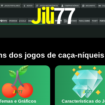
s dos jogos de caça-níqueis 
Temas e Gráficos
Características do 