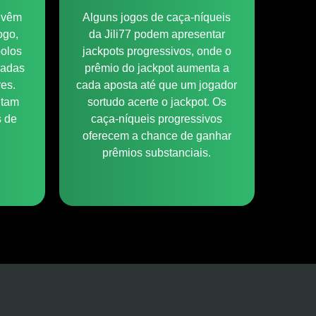
7 vêm
Alguns jogos de caça-níqueis
ogo,
da Jili77 podem apresentar
bolos
jackpots progressivos, onde o
odadas
prêmio do jackpot aumenta a
res.
cada aposta até que um jogador
ntam
sortudo acerte o jackpot. Os
 de
caça-níqueis progressivos
oferecem a chance de ganhar
prêmios substanciais.