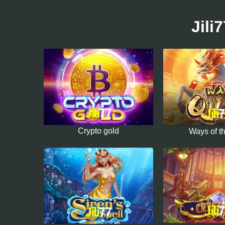
Jili
Crypto gold
Ways of th