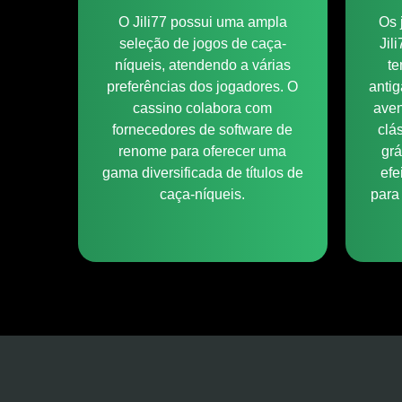
O Jili77 possui uma ampla
Os 
seleção de jogos de caça-
Jil
níqueis, atendendo a várias
te
preferências dos jogadores. O
antig
cassino colabora com
aven
fornecedores de software de
clá
renome para oferecer uma
grá
gama diversificada de títulos de
efe
caça-níqueis.
para