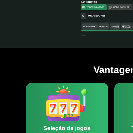
Vantagen
Seleção de jogos