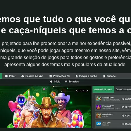
emos que tudo o que você que
e caça-níqueis que temos a 
i projetado para lhe proporcionar a melhor experiência possíve
-níqueis, que você pode jogar agora mesmo em nosso site, vê
uma grande seleção de jogos para todos os gostos e preferênc
apresenta alguns dos temas mais populares da atualidade.