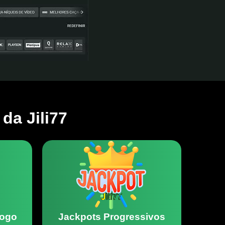
da Jili77
Jogo
Jackpots Progressivos