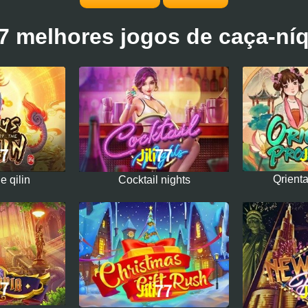
77 melhores jogos de caça-ní
Qrienta
Cocktail nights
e qilin